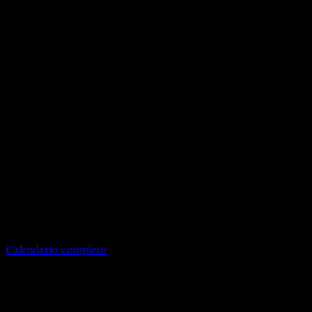
team artistico
del LabPerm
e si
concluderà
con tre
aperture
pubbliche
presso il
teatro di San
Pietro in
Vincoli a
Torino.
2 novembre
2026
San
Pietro in
Vincoli
Calendario completo