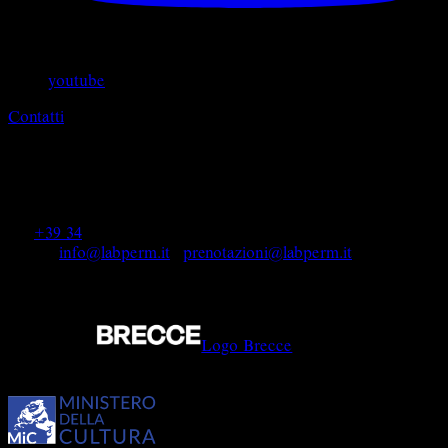
youtube
Contatti
LABPERM APS | Laboratorio Permanente di Ricerca
sull'Arte dell'Attore
sede legale e operativa: SAN PIETRO IN VINCOLI,
via San Pietro in Vincoli 28, 10152, Torino (TO)
tel:
+39 34
7 881 2465 | +39 345 836 0991 |
e-mail:
info@labperm.it
|
prenotazioni@labperm.it
C.F. 97641540014 | P. IVA: 08851780018
© 2026 by LABPERM
Designed By
Logo Brecce
LABPERM partecipa al progetto QUANTUM
TEATRO dell'ass. teatrale Compagni di Viaggio sostenuto dal