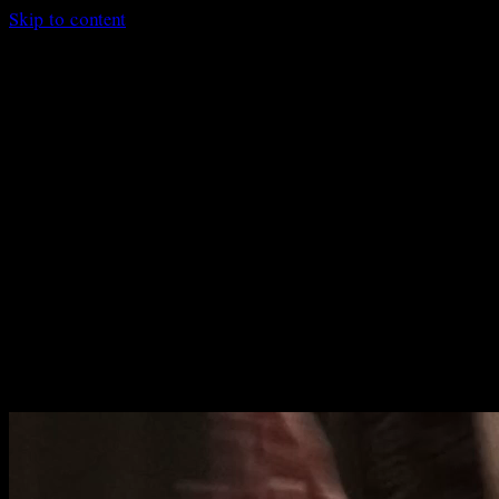
Skip to content
Logo Labperm
Produzione
Formazione
Chi siamo
Ricerca
Eventi
Calendario
Dicono di noi
Contatti