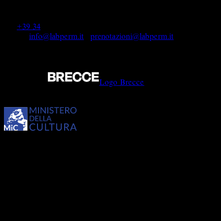
sede legale e operativa: SAN PIETRO IN VINCOLI,
via San Pietro in Vincoli 28, 10152, Torino (TO)
tel:
+39 34
7 881 2465 | +39 345 836 0991 |
e-mail:
info@labperm.it
|
prenotazioni@labperm.it
C.F. 97641540014 | P. IVA: 08851780018
© 2026 by LABPERM
Designed By
Logo Brecce
LABPERM partecipa al progetto QUANTUM
TEATRO dell'ass. teatrale Compagni di Viaggio sostenuto dal