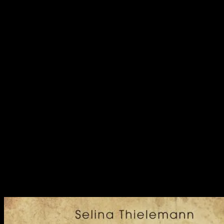
dal
20/06/26
al
20/06/26
San Pietro in Vincoli
via San Pietro in Vincoli 28, Torino