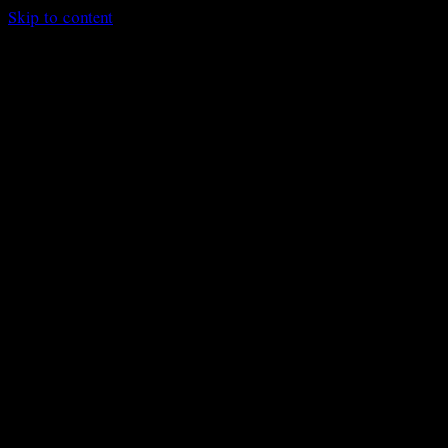
Skip to content
Logo Labperm
Produzione
Formazione
Chi siamo
Ricerca
Eventi
Calendario
Dicono di noi
Contatti
ARMONIE YOGA
Pratiche e riflessioni sullo Yoga in